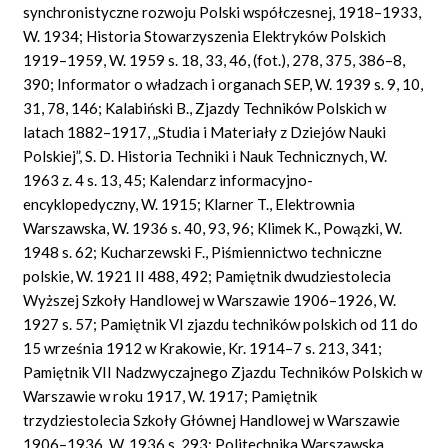
synchronistyczne rozwoju Polski współczesnej, 1918–1933,
W. 1934; Historia Stowarzyszenia Elektryków Polskich
1919–1959, W. 1959 s. 18, 33, 46, (fot.), 278, 375, 386–8,
390; Informator o władzach i organach SEP, W. 1939 s. 9, 10,
31, 78, 146; Kalabiński B., Zjazdy Techników Polskich w
latach 1882–1917, „Studia i Materiały z Dziejów Nauki
Polskiej”, S. D. Historia Techniki i Nauk Technicznych, W.
1963 z. 4 s. 13, 45; Kalendarz informacyjno-
encyklopedyczny, W. 1915; Klarner T., Elektrownia
Warszawska, W. 1936 s. 40, 93, 96; Klimek K., Powązki, W.
1948 s. 62; Kucharzewski F., Piśmiennictwo techniczne
polskie, W. 1921 II 488, 492; Pamiętnik dwudziestolecia
Wyższej Szkoły Handlowej w Warszawie 1906–1926, W.
1927 s. 57; Pamiętnik VI zjazdu techników polskich od 11 do
15 września 1912 w Krakowie, Kr. 1914–7 s. 213, 341;
Pamiętnik VII Nadzwyczajnego Zjazdu Techników Polskich w
Warszawie w roku 1917, W. 1917; Pamiętnik
trzydziestolecia Szkoły Głównej Handlowej w Warszawie
1906–1936, W. 1936 s. 293; Politechnika Warszawska