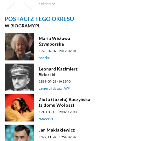
sekretarz
POSTACI Z TEGO OKRESU
W BIOGRAMY.PL
Maria Wisława
Szymborska
1923-07-02 - 2012-02-01
poetka
Leonard Kazimierz
Skierski
1866-04-26 - IV 1940
generał dywizji WP
Ziuta (Józefa) Buczyńska
(z domu Wołosz)
1910-03-13 - 2002-12-08
tancerka
Jan Maklakiewicz
1899-11-24 - 1954-02-07