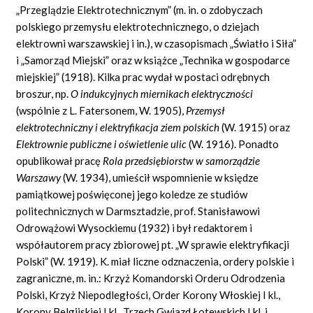
„Przeglądzie Elektrotechnicznym” (m. in. o zdobyczach
polskiego przemysłu elektrotechnicznego, o dziejach
elektrowni warszawskiej i in.), w czasopismach „Światło i Siła”
i „Samorząd Miejski” oraz w książce „Technika w gospodarce
miejskiej” (1918). Kilka prac wydał w postaci odrębnych
broszur, np.
O indukcyjnych miernikach elektryczności
(wspólnie z L. Fatersonem, W. 1905),
Przemysł
elektrotechniczny i elektryfikacja ziem polskich
(W. 1915) oraz
Elektrownie publiczne i oświetlenie ulic
(W. 1916). Ponadto
opublikował pracę
Rola przedsiębiorstw w samorządzie
Warszawy
(W. 1934), umieścił wspomnienie w księdze
pamiątkowej poświęconej jego koledze ze studiów
politechnicznych w Darmsztadzie, prof. Stanisławowi
Odrowążowi Wysockiemu (1932) i był redaktorem i
współautorem pracy zbiorowej pt. „W sprawie elektryfikacji
Polski” (W. 1919). K. miał liczne odznaczenia, ordery polskie i
zagraniczne, m. in.: Krzyż Komandorski Orderu Odrodzenia
Polski, Krzyż Niepodległości, Order Korony Włoskiej I kl.,
Korony Belgijskiej I kl., Trzech Gwiazd Łotewskich I kl. i