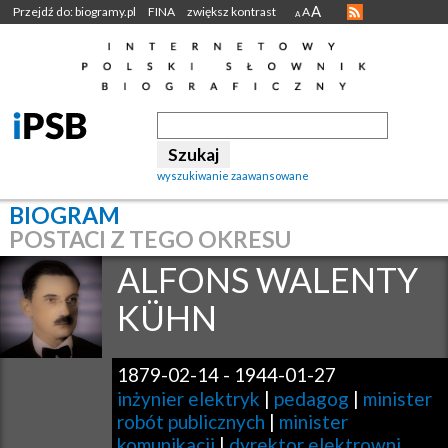
A
Przejdź do: biogramy.pl
FINA
zwiększ kontrast
A
A
wyszukiwanie zaawansowane
BIOGRAM
POSTACI Z TEGO OKRESU
ALFONS WALENTY
KÜHN
1879-02-14
-
1944-01-27
inżynier elektryk
|
pedagog
|
minister
robót publicznych
|
minister
komunikacji
|
dyrektor elektrowni