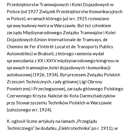
Przedsiębiorstw Tramwajowych i Kolei Dojazdowych w
Polsce (od 1927 Związek Przedsiębiorstw Komunikacyjnych
w Polsce), w ramach którego już w r. 1925 rozważano
sprawę budowy metra w Warszawie. Był też członkiem
zarządu Międzynarodowego Związku Tramwajów i Kolei
Dojazdowych (Union Internationale de Tramvays, de
Chemins de Fer d’Intérêt Local et de Transports Publics
Automobiles) w Brukseli, z którego ramienia wydał
sprawozdania z XX i XXIV międzynarodowego kongresu w
sprawach tramwajów, kolei dojazdowych i komunikacji
autobusowej (1926, 1934). Był prezesem Związku Polskich
Zrzeszeń Technicznych, rady głównej Ligi Obrony
Powietrznej i Przeciwgazowej, zarządu głównego Polskiego
Czerwonego Krzyża. Należał do Koła Darmsztadczyków
przy Stowarzyszeniu Techników Polskich w Warszawie
(założonego w r. 1924).
K. ogłosił liczne artykuły na łamach „Przeglądu
Technicznego” (w dodatku „Elektrotechnika” po r. 1911), w