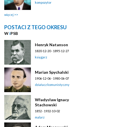
kompozytor
więcej
POSTACI Z TEGO OKRESU
W
i
PSB
Henryk Natanson
1820-12-20 - 1895-12-27
księgarz
Marian Spychalski
1906-12-06 - 1980-06-07
działacz komunistyczny
Władysław Ignacy
Stachowski
1852 - 1932-10-02
malarz