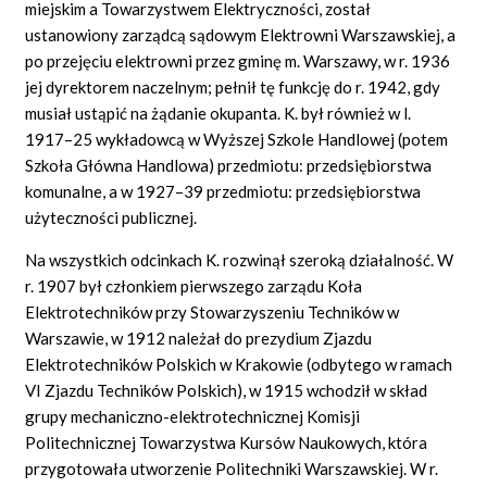
miejskim a Towarzystwem Elektryczności, został
ustanowiony zarządcą sądowym Elektrowni Warszawskiej, a
po przejęciu elektrowni przez gminę m. Warszawy, w r. 1936
jej dyrektorem naczelnym; pełnił tę funkcję do r. 1942, gdy
musiał ustąpić na żądanie okupanta. K. był również w l.
1917–25 wykładowcą w Wyższej Szkole Handlowej (potem
Szkoła Główna Handlowa) przedmiotu: przedsiębiorstwa
komunalne, a w 1927–39 przedmiotu: przedsiębiorstwa
użyteczności publicznej.
Na wszystkich odcinkach K. rozwinął szeroką działalność. W
r. 1907 był członkiem pierwszego zarządu Koła
Elektrotechników przy Stowarzyszeniu Techników w
Warszawie, w 1912 należał do prezydium Zjazdu
Elektrotechników Polskich w Krakowie (odbytego w ramach
VI Zjazdu Techników Polskich), w 1915 wchodził w skład
grupy mechaniczno-elektrotechnicznej Komisji
Politechnicznej Towarzystwa Kursów Naukowych, która
przygotowała utworzenie Politechniki Warszawskiej. W r.