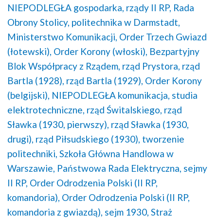
NIEPODLEGŁA gospodarka,
rządy II RP,
Rada
Obrony Stolicy,
politechnika w Darmstadt,
Ministerstwo Komunikacji,
Order Trzech Gwiazd
(łotewski),
Order Korony (włoski),
Bezpartyjny
Blok Współpracy z Rządem,
rząd Prystora,
rząd
Bartla (1928),
rząd Bartla (1929),
Order Korony
(belgijski),
NIEPODLEGŁA komunikacja,
studia
elektrotechniczne,
rząd Świtalskiego,
rząd
Sławka (1930, pierwszy),
rząd Sławka (1930,
drugi),
rząd Piłsudskiego (1930),
tworzenie
politechniki,
Szkoła Główna Handlowa w
Warszawie,
Państwowa Rada Elektryczna,
sejmy
II RP,
Order Odrodzenia Polski (II RP,
komandoria),
Order Odrodzenia Polski (II RP,
komandoria z gwiazdą),
sejm 1930,
Straż