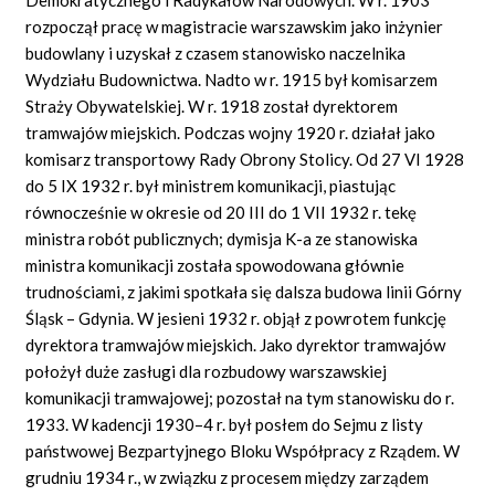
rozpoczął pracę w magistracie warszawskim jako inżynier
budowlany i uzyskał z czasem stanowisko naczelnika
Wydziału Budownictwa. Nadto w r. 1915 był komisarzem
Straży Obywatelskiej. W r. 1918 został dyrektorem
tramwajów miejskich. Podczas wojny 1920 r. działał jako
komisarz transportowy Rady Obrony Stolicy. Od 27 VI 1928
do 5 IX 1932 r. był ministrem komunikacji, piastując
równocześnie w okresie od 20 III do 1 VII 1932 r. tekę
ministra robót publicznych; dymisja K-a ze stanowiska
ministra komunikacji została spowodowana głównie
trudnościami, z jakimi spotkała się dalsza budowa linii Górny
Śląsk – Gdynia. W jesieni 1932 r. objął z powrotem funkcję
dyrektora tramwajów miejskich. Jako dyrektor tramwajów
położył duże zasługi dla rozbudowy warszawskiej
komunikacji tramwajowej; pozostał na tym stanowisku do r.
1933. W kadencji 1930–4 r. był posłem do Sejmu z listy
państwowej Bezpartyjnego Bloku Współpracy z Rządem. W
grudniu 1934 r., w związku z procesem między zarządem