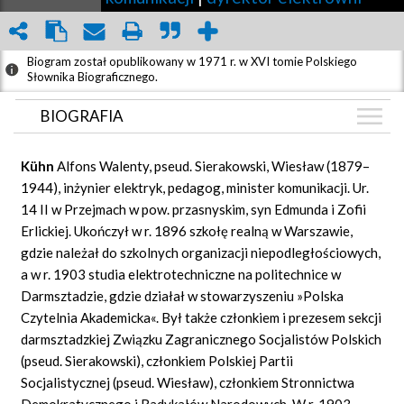
Biogram został opublikowany w 1971 r. w XVI tomie Polskiego
Słownika Biograficznego.
BIOGRAFIA
BIOGRAFIA
Kühn
Alfons Walenty, pseud. Sierakowski, Wiesław (1879–
ZDJĘCIA
1944), inżynier elektryk, pedagog, minister komunikacji. Ur.
(39)
14 II w Przejmach w pow. przasnyskim, syn Edmunda i Zofii
GRAF POWIĄZAŃ
Erlickiej. Ukończył w r. 1896 szkołę realną w Warszawie,
DYSKUSJA
gdzie należał do szkolnych organizacji niepodległościowych,
Mapa
a w r. 1903 studia elektrotechniczne na politechnice w
Darmsztadzie, gdzie działał w stowarzyszeniu »Polska
Czytelnia Akademicka«. Był także członkiem i prezesem sekcji
darmsztadzkiej Związku Zagranicznego Socjalistów Polskich
(pseud. Sierakowski), członkiem Polskiej Partii
Socjalistycznej (pseud. Wiesław), członkiem Stronnictwa
Demokratycznego i Radykałów Narodowych. W r. 1903