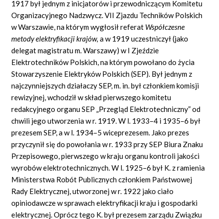
1917 był jednym z inicjatorów i przewodniczącym Komitetu
Organizacyjnego Nadzwycz. VII Zjazdu Techników Polskich
w Warszawie, na którym wygłosił referat
Współczesne
metody elektryfikacji krajów,
a w 1919 uczestniczył (jako
delegat magistratu m. Warszawy) w I Zjeździe
Elektrotechników Polskich, na którym powołano do życia
Stowarzyszenie Elektryków Polskich (SEP). Był jednym z
najczynniejszych działaczy SEP, m. in. był członkiem komisji
rewizyjnej, wchodził w skład pierwszego komitetu
redakcyjnego organu SEP „Przegląd Elektrotechniczny” od
chwili jego utworzenia w r. 1919. W l. 1933–4 i 1935–6 był
prezesem SEP, a w l. 1934–5 wiceprezesem. Jako prezes
przyczynił się do powołania w r. 1933 przy SEP Biura Znaku
Przepisowego, pierwszego w kraju organu kontroli jakości
wyrobów elektrotechnicznych. W l. 1925–6 był K. z ramienia
Ministerstwa Robót Publicznych członkiem Państwowej
Rady Elektrycznej, utworzonej w r. 1922 jako ciało
opiniodawcze w sprawach elektryfikacji kraju i gospodarki
elektrycznej. Oprócz tego K. był prezesem zarządu Związku