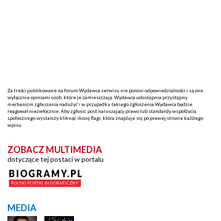
Za treści publikowane na forum Wydawca serwisu nie ponosi odpowiedzialności i są one
wyłącznie opiniami osób, które je zamieszczają. Wydawca udostępnia przystępny
mechanizm zgłaszania nadużyć i w przypadku takiego zgłoszenia Wydawca będzie
reagował niezwłocznie. Aby zgłosić post naruszający prawo lub standardy współżycia
społecznego wystarczy kliknąć ikonę flagi, która znajduje się po prawej stronie każdego
wpisu.
ZOBACZ MULTIMEDIA
dotyczące tej postaci w portalu
MEDIA