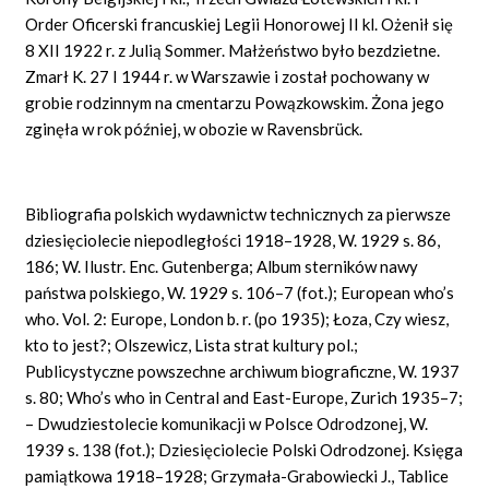
Order Oficerski francuskiej Legii Honorowej II kl. Ożenił się
8 XII 1922 r. z Julią Sommer. Małżeństwo było bezdzietne.
Zmarł K. 27 I 1944 r. w Warszawie i został pochowany w
grobie rodzinnym na cmentarzu Powązkowskim. Żona jego
zginęła w rok później, w obozie w Ravensbrück.
Bibliografia polskich wydawnictw technicznych za pierwsze
dziesięciolecie niepodległości 1918–1928, W. 1929 s. 86,
186; W. Ilustr. Enc. Gutenberga; Album sterników nawy
państwa polskiego, W. 1929 s. 106–7 (fot.); European who’s
who. Vol. 2: Europe, London b. r. (po 1935); Łoza, Czy wiesz,
kto to jest?; Olszewicz, Lista strat kultury pol.;
Publicystyczne powszechne archiwum biograficzne, W. 1937
s. 80; Who’s who in Central and East-Europe, Zurich 1935–7;
– Dwudziestolecie komunikacji w Polsce Odrodzonej, W.
1939 s. 138 (fot.); Dziesięciolecie Polski Odrodzonej. Księga
pamiątkowa 1918–1928; Grzymała-Grabowiecki J., Tablice