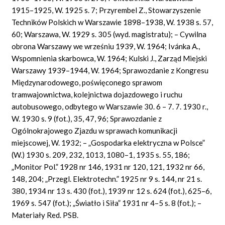
1915–1925, W. 1925 s. 7; Przyrembel Z., Stowarzyszenie
Techników Polskich w Warszawie 1898–1938, W. 1938 s. 57,
60; Warszawa, W. 1929 s. 305 (wyd. magistratu); – Cywilna
obrona Warszawy we wrześniu 1939, W. 1964; Ivánka A.,
Wspomnienia skarbowca, W. 1964; Kulski J., Zarząd Miejski
Warszawy 1939–1944, W. 1964; Sprawozdanie z Kongresu
Międzynarodowego, poświęconego sprawom
tramwajownictwa, kolejnictwa dojazdowego i ruchu
autobusowego, odbytego w Warszawie 30. 6 – 7. 7. 1930 r.,
W. 1930 s. 9 (fot.), 35, 47, 96; Sprawozdanie z
Ogólnokrajowego Zjazdu w sprawach komunikacji
miejscowej, W. 1932; – „Gospodarka elektryczna w Polsce”
(W.) 1930 s. 209, 232, 1013, 1080–1, 1935 s. 55, 186;
„Monitor Pol.” 1928 nr 146, 1931 nr 120, 121, 1932 nr 66,
148, 204; „Przegl. Elektrotechn.” 1925 nr 9 s. 144, nr 21 s.
380, 1934 nr 13 s. 430 (fot.), 1939 nr 12 s. 624 (fot.), 625–6,
1969 s. 547 (fot.); „Światło i Siła” 1931 nr 4–5 s. 8 (fot.); –
Materiały Red. PSB.